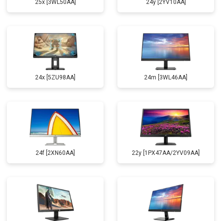
25x [3WL50AA]
24y [2YV10AA]
24x [5ZU98AA]
24m [3WL46AA]
24f [2XN60AA]
22y [1PX47AA/2YV09AA]