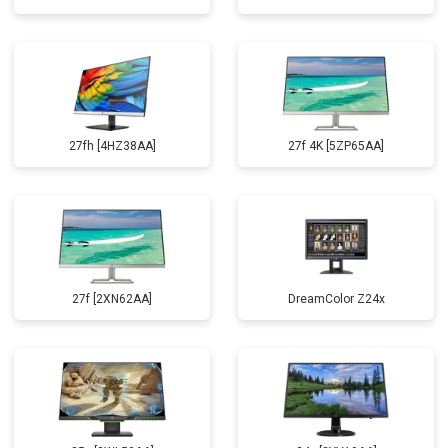
27fh [4HZ38AA]
27f 4K [5ZP65AA]
27f [2XN62AA]
DreamColor Z24x