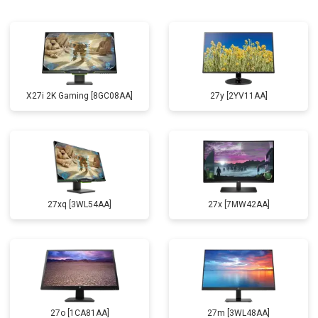
X27i 2K Gaming [8GC08AA]
27y [2YV11AA]
27xq [3WL54AA]
27x [7MW42AA]
27o [1CA81AA]
27m [3WL48AA]