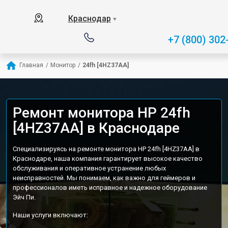
Краснодар
▼
+7 (800) 302
Главная
/
Монитор
/
24fh [4HZ37AA]
Ремонт монитора HP 24fh
[4HZ37AA] в Краснодаре
Специализируясь на ремонте монитора HP 24fh [4HZ37AA] в
Краснодаре, наша компания гарантирует высокое качество
обслуживания и оперативное устранение любых
неисправностей. Мы понимаем, как важно для геймеров и
профессионалов иметь исправное и надежное оборудование
Эйч Пи.
Наши услуги включают: