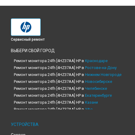
Сервисный ремонт
ВЫБЕРИ СВОЙ ГОРОД
Ремонт монитора 24fh [4HZ37AA] HP в
Краснодаре
Ремонт монитора 24fh [4HZ37AA] HP в
Ростове-на-Дону
Ремонт монитора 24fh [4HZ37AA] HP в
Нижнем Новгороде
Ремонт монитора 24fh [4HZ37AA] HP в
Новосибирске
Ремонт монитора 24fh [4HZ37AA] HP в
Челябинске
Ремонт монитора 24fh [4HZ37AA] HP в
Екатеринбурге
Ремонт монитора 24fh [4HZ37AA] HP в
Казани
Ремонт монитора 24fh [4HZ37AA] HP в
Уфе
Ремонт монитора 24fh [4HZ37AA] HP в
Воронеже
Ремонт монитора 24fh [4HZ37AA] HP в
Волгограде
УСТРОЙСТВА
Ремонт монитора 24fh [4HZ37AA] HP в
Барнауле