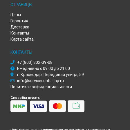
СТРАНИЦЫ
Ремонт плоттера DesignJet Z3200 HP в
Красноярске
Ремонт плоттера DesignJet Z3200 HP в
Перми
Цены
Ремонт плоттера DesignJet Z3200 HP в
Ульяновске
Гарантия
Ремонт плоттера DesignJet Z3200 HP в
Кирове
Доставка
Ремонт плоттера DesignJet Z3200 HP в
Москве
Контакты
Ремонт плоттера DesignJet Z3200 HP в
Санкт-Петербурге
Карта сайта
КОНТАКТЫ
+7 (800) 302-39-08
Ежедневно с 09:00 до 21:00
г. Краснодар, Передовая улица, 59
info@servicecenter-hp.ru
Политика конфиденциальности
Способы оплаты
Наш центр специализируется на ремонте и техническом