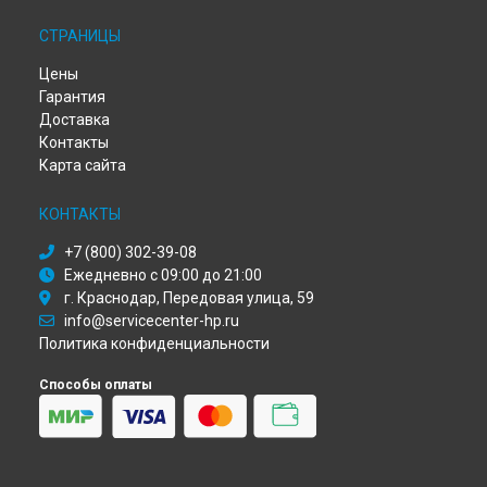
Ремонт плоттера Designjet 500 HP в
Омске
СТРАНИЦЫ
Ремонт плоттера Designjet 500 HP в
Красноярске
Ремонт плоттера Designjet 500 HP в
Перми
Цены
Ремонт плоттера Designjet 500 HP в
Ульяновске
Гарантия
Ремонт плоттера Designjet 500 HP в
Кирове
Доставка
Ремонт плоттера Designjet 500 HP в
Москве
Контакты
Ремонт плоттера Designjet 500 HP в
Санкт-Петербурге
Карта сайта
КОНТАКТЫ
+7 (800) 302-39-08
Ежедневно с 09:00 до 21:00
г. Краснодар, Передовая улица, 59
info@servicecenter-hp.ru
Политика конфиденциальности
Способы оплаты