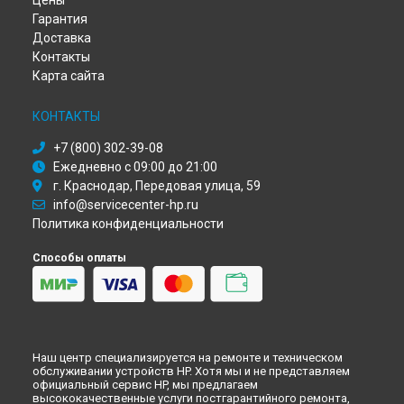
Цены
Ремонт сервера HP в
Ульяновске
Гарантия
Ремонт сервера HP в
Кирове
Доставка
Ремонт сервера HP в
Москве
Контакты
Ремонт сервера HP в
Санкт-Петербурге
Карта сайта
КОНТАКТЫ
+7 (800) 302-39-08
Ежедневно с 09:00 до 21:00
г. Краснодар, Передовая улица, 59
info@servicecenter-hp.ru
Политика конфиденциальности
Способы оплаты
Наш центр специализируется на ремонте и техническом
обслуживании устройств HP. Хотя мы и не представляем
официальный сервис HP, мы предлагаем
высококачественные услуги постгарантийного ремонта,