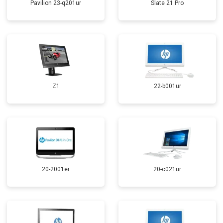
Pavilion 23-q201ur
Slate 21 Pro
Z1
22-b001ur
20-2001er
20-c021ur