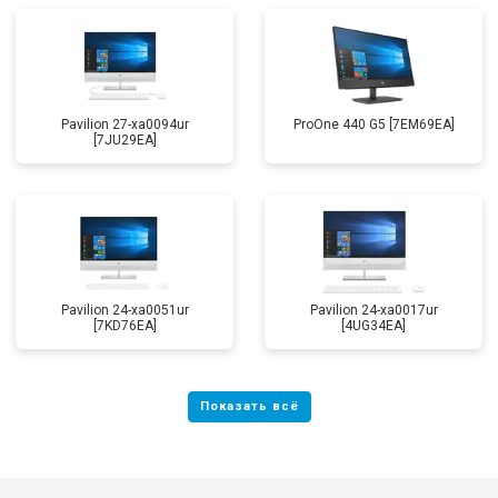
Pavilion 27-xa0094ur
ProOne 440 G5 [7EM69EA]
[7JU29EA]
Pavilion 24-xa0051ur
Pavilion 24-xa0017ur
[7KD76EA]
[4UG34EA]