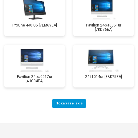
ProOne 440 G5 [7EM69EA]
Pavilion 24-xa0051ur
[7KD76EA]
Pavilion 24-xa0017ur
24-f1014ur [8BK75EA]
[4UG34EA]