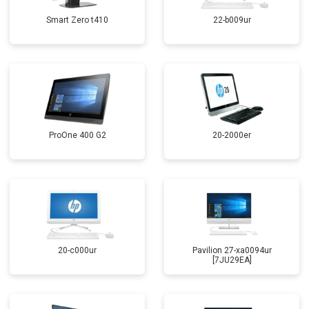
Smart Zero t410
22-b009ur
ProOne 400 G2
20-2000er
20-c000ur
Pavilion 27-xa0094ur
[7JU29EA]