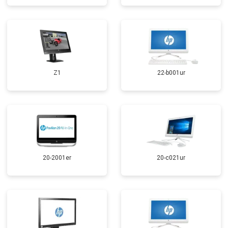
Z1
22-b001ur
20-2001er
20-c021ur