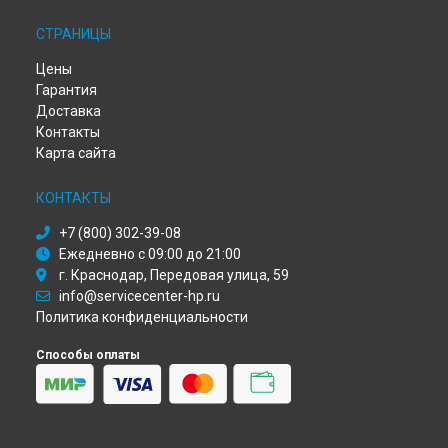
Ремонт моноблока ProOne 400 G1 HP в
Омске
СТРАНИЦЫ
Ремонт моноблока ProOne 400 G1 HP в
Красноярске
Ремонт моноблока ProOne 400 G1 HP в
Перми
Цены
Ремонт моноблока ProOne 400 G1 HP в
Ульяновске
Гарантия
Ремонт моноблока ProOne 400 G1 HP в
Кирове
Доставка
Ремонт моноблока ProOne 400 G1 HP в
Москве
Контакты
Ремонт моноблока ProOne 400 G1 HP в
Санкт-Петербурге
Карта сайта
КОНТАКТЫ
+7 (800) 302-39-08
Ежедневно с 09:00 до 21:00
г. Краснодар, Передовая улица, 59
info@servicecenter-hp.ru
Политика конфиденциальности
Способы оплаты