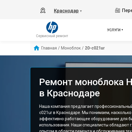
Пере
Краснодар
▼
УСЛУГИ
Сервисный ремонт
Главная
/
Моноблок
/
20-c021ur
Ремонт моноблока H
в Краснодаре
Наша компания предлагает профессиональный
c021ur в Краснодаре. Мы понимаем, наскольк
эффективно работающее оборудование для б
использования. Наши специалисты обладают г
опытом в области ремонта и обслуживания тех