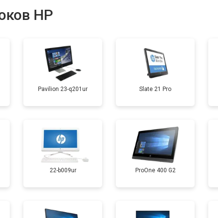
оков HP
от 50 мин
о
Pavilion 23-q201ur
Slate 21 Pro
22-b009ur
ProOne 400 G2