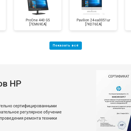
ProOne 440 G5
Pavilion 24-xa0051ur
[7EM69EA]
[7KD76EA]
ов HP
ительно сертифицированными
зательное регулярное обучение
проведения ремонта техники