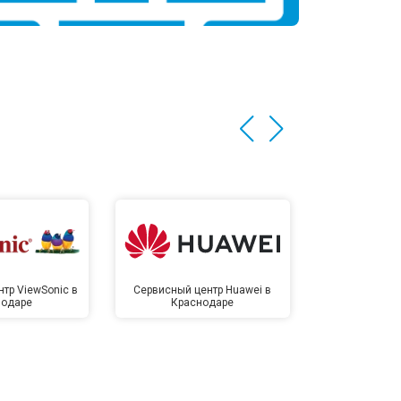
тр ViewSonic в
Сервисный центр Huawei в
Сервисный 
нодаре
Краснодаре
Крас