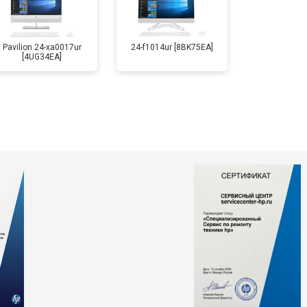
Pavilion 24-xa0017ur
24-f1014ur [8BK75EA]
[4UG34EA]