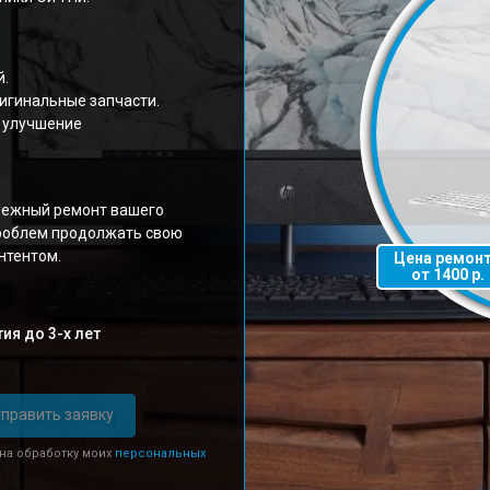
й.
игинальные запчасти.
 улучшение
дежный ремонт вашего
проблем продолжать свою
нтентом.
Цена ремон
от 1400 р.
ия до 3-х лет
править заявку
 на обработку моих
персональных