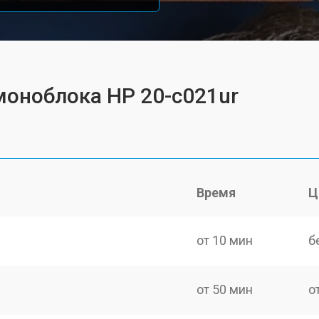
моноблока HP 20-c021ur
Время
Ц
от 10 мин
б
от 50 мин
о