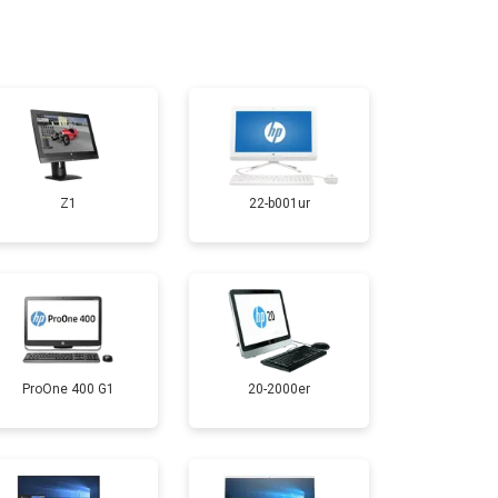
т 1500 ₽
Заказать
Z1
22-b001ur
ProOne 400 G1
20-2000er