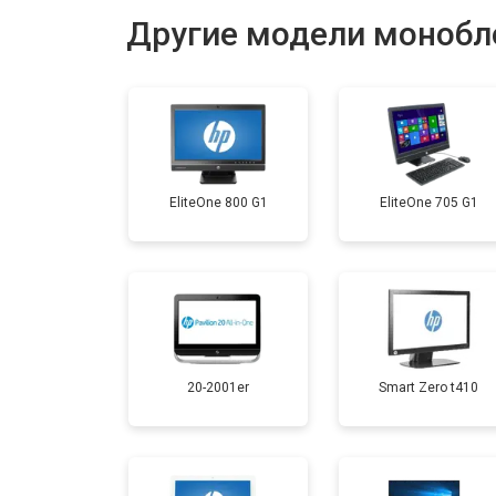
Другие модели монобл
Замена жесткого диска HDD/SSD
EliteOne 800 G1
EliteOne 705 G1
20-2001er
Smart Zero t410