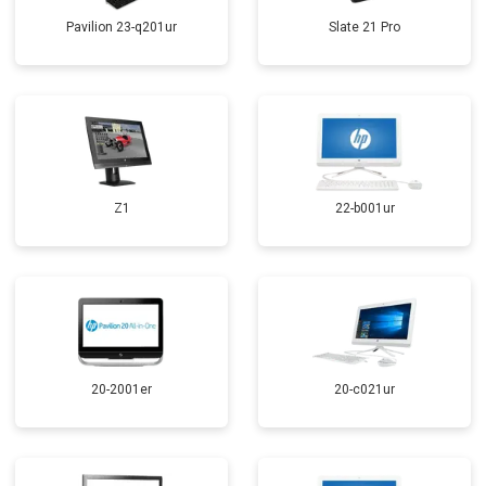
Pavilion 23-q201ur
Slate 21 Pro
Z1
22-b001ur
20-2001er
20-c021ur