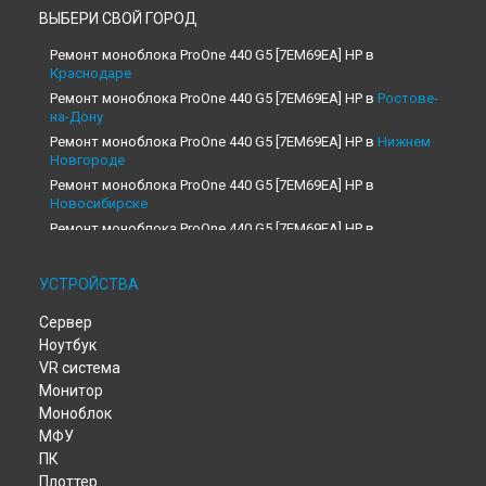
ВЫБЕРИ СВОЙ ГОРОД
Ремонт моноблока ProOne 440 G5 [7EM69EA] HP в
Краснодаре
Ремонт моноблока ProOne 440 G5 [7EM69EA] HP в
Ростове-
на-Дону
Ремонт моноблока ProOne 440 G5 [7EM69EA] HP в
Нижнем
Новгороде
Ремонт моноблока ProOne 440 G5 [7EM69EA] HP в
Новосибирске
Ремонт моноблока ProOne 440 G5 [7EM69EA] HP в
Челябинске
Ремонт моноблока ProOne 440 G5 [7EM69EA] HP в
УСТРОЙСТВА
Екатеринбурге
Ремонт моноблока ProOne 440 G5 [7EM69EA] HP в
Казани
Сервер
Ремонт моноблока ProOne 440 G5 [7EM69EA] HP в
Уфе
Ноутбук
Ремонт моноблока ProOne 440 G5 [7EM69EA] HP в
Воронеже
VR система
Монитор
Ремонт моноблока ProOne 440 G5 [7EM69EA] HP в
Волгограде
Моноблок
Ремонт моноблока ProOne 440 G5 [7EM69EA] HP в
Барнауле
МФУ
ПК
Ремонт моноблока ProOne 440 G5 [7EM69EA] HP в
Ижевске
Плоттер
Ремонт моноблока ProOne 440 G5 [7EM69EA] HP в
Тольятти