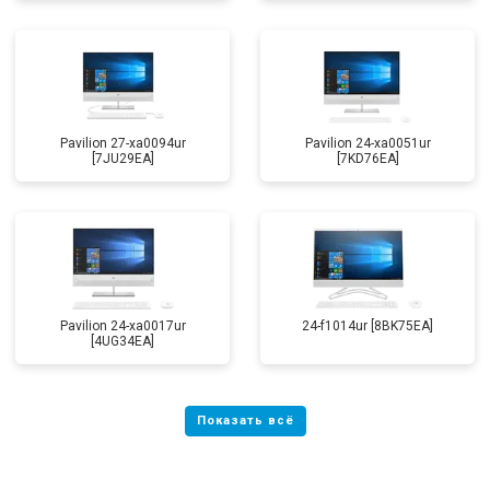
Pavilion 27-xa0094ur
Pavilion 24-xa0051ur
[7JU29EA]
[7KD76EA]
Pavilion 24-xa0017ur
24-f1014ur [8BK75EA]
[4UG34EA]