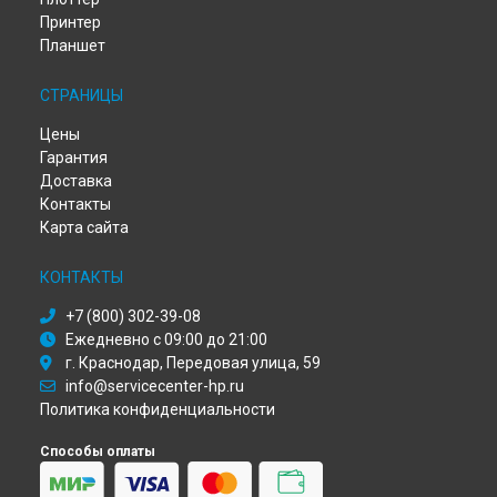
Принтер
Ремонт МФУ HP в
Иркутске
Планшет
Ремонт МФУ HP в
Самаре
Ремонт МФУ HP в
Омске
СТРАНИЦЫ
Ремонт МФУ HP в
Красноярске
Ремонт МФУ HP в
Перми
Цены
Ремонт МФУ HP в
Ульяновске
Гарантия
Ремонт МФУ HP в
Кирове
Доставка
Ремонт МФУ HP в
Москве
Контакты
Ремонт МФУ HP в
Санкт-Петербурге
Карта сайта
КОНТАКТЫ
+7 (800) 302-39-08
Ежедневно с 09:00 до 21:00
г. Краснодар, Передовая улица, 59
info@servicecenter-hp.ru
Политика конфиденциальности
Способы оплаты