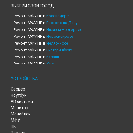
ВЫБЕРИ СВОЙ ГОРОД
Ремонт МФУ HP в
Краснодаре
Ремонт МФУ HP в
Ростове-на-Дону
Ремонт МФУ HP в
Нижнем Новгороде
Ремонт МФУ HP в
Новосибирске
Ремонт МФУ HP в
Челябинске
Ремонт МФУ HP в
Екатеринбурге
Ремонт МФУ HP в
Казани
Ремонт МФУ HP в
Уфе
Ремонт МФУ HP в
Воронеже
Ремонт МФУ HP в
Волгограде
УСТРОЙСТВА
Ремонт МФУ HP в
Барнауле
Сервер
Ремонт МФУ HP в
Ижевске
Ноутбук
Ремонт МФУ HP в
Тольятти
VR система
Ремонт МФУ HP в
Ярославле
Монитор
Ремонт МФУ HP в
Саратове
Моноблок
Ремонт МФУ HP в
Хабаровске
МФУ
Ремонт МФУ HP в
Томске
ПК
Ремонт МФУ HP в
Тюмени
Плоттер