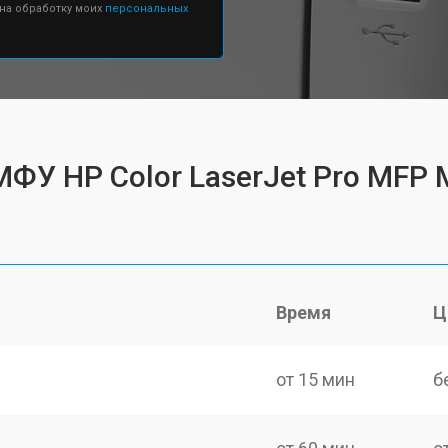
 на обработку моих
персональных
МФУ HP Color LaserJet Pro MFP
Время
Ц
от 15 мин
б