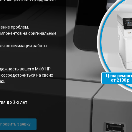
нение проблем.
омпонентов на оригинальные
ля оптимизации работы
адежность вашего МФУ HP
и сосредоточиться на своих
Цена ремон
от 2100 р.
ах.
ия до 3-х лет
править заявку