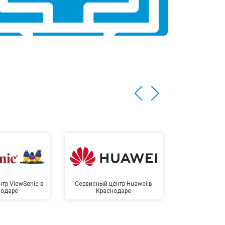
тр ViewSonic в
Сервисный центр Huawei в
Сервисный 
нодаре
Краснодаре
Крас