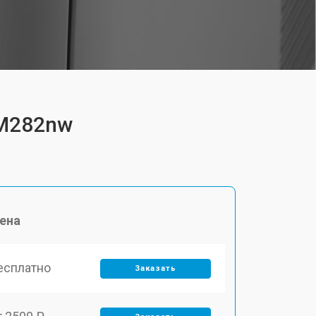
 M282nw
ена
есплатно
Заказать