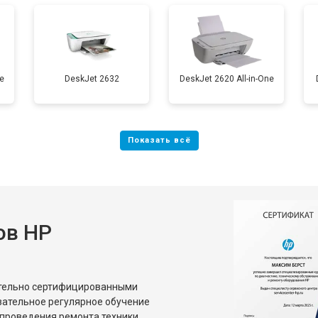
от 100 мин
о
e
DeskJet 2632
DeskJet 2620 All-in-One
ов HP
ительно сертифицированными
зательное регулярное обучение
проведения ремонта техники