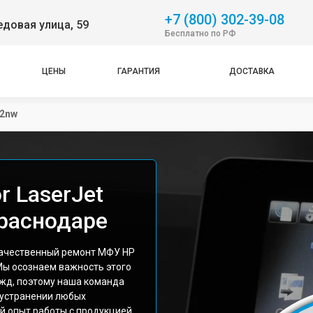
+7 (800) 302-39-08
довая улица, 59
Бесплатно по РФ
ЦЕНЫ
ГАРАНТИЯ
ДОСТАВКА
82nw
 LaserJet
раснодаре
качественный ремонт МФУ HP
 Мы осознаем важность этого
ужд, поэтому наша команда
 устранении любых
й опыт работы с продукцией