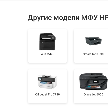
Замена термопленки
Другие модели МФУ H
Замена печки
Замена печатной головки
400 M425
Smart Tank 530
Замена каретки
Замена Wi-Fi
Замена блока питания
OfficeJet Pro 7730
OfficeJet 6950