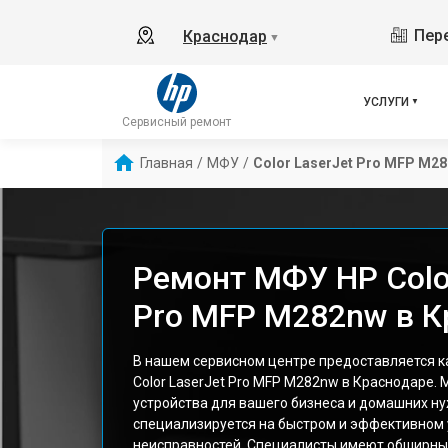
Пере
Краснодар
▼
УСЛУГИ
Сервисный ремонт
Главная
/
МФУ
/
Color LaserJet Pro MFP M2
Ремонт МФУ HP Color
Pro MFP M282nw в К
В нашем сервисном центре предоставляется 
Color LaserJet Pro MFP M282nw в Краснодаре.
устройства для вашего бизнеса и домашних н
специализируется на быстром и эффективном
неисправностей. Специалисты имеют обширны