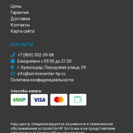
Ремонт МФУ LaserJet 137fnw HP в
Перми
Цены
Ремонт МФУ LaserJet 137fnw HP в
Ульяновске
Гарантия
Ремонт МФУ LaserJet 137fnw HP в
Кирове
Доставка
Ремонт МФУ LaserJet 137fnw HP в
Москве
Контакты
Ремонт МФУ LaserJet 137fnw HP в
Санкт-Петербурге
Карта сайта
КОНТАКТЫ
+7 (800) 302-39-08
Ежедневно с 09:00 до 21:00
г. Краснодар, Передовая улица, 59
info@servicecenter-hp.ru
Политика конфиденциальности
Способы оплаты
Наш центр специализируется на ремонте и техническом
обслуживании устройств HP. Хотя мы и не представляем
официальный сервис HP, мы предлагаем