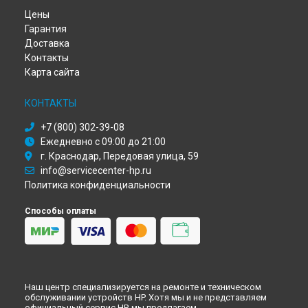
Ремонт МФУ Photosmart 2573 HP в
Перми
Цены
Ремонт МФУ Photosmart 2573 HP в
Ульяновске
Гарантия
Ремонт МФУ Photosmart 2573 HP в
Кирове
Доставка
Ремонт МФУ Photosmart 2573 HP в
Москве
Контакты
Ремонт МФУ Photosmart 2573 HP в
Санкт-Петербурге
Карта сайта
КОНТАКТЫ
+7 (800) 302-39-08
Ежедневно с 09:00 до 21:00
г. Краснодар, Передовая улица, 59
info@servicecenter-hp.ru
Политика конфиденциальности
Способы оплаты
Наш центр специализируется на ремонте и техническом
обслуживании устройств HP. Хотя мы и не представляем
официальный сервис HP, мы предлагаем