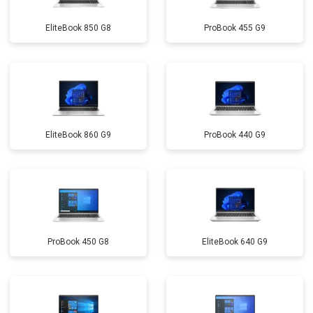
Замена микрофона
от 2600 ₽
Заказать
EliteBook 850 G8
ProBook 455 G9
Замена оперативной памяти
от 1100 ₽
Заказать
Прошивка BIOS
от 1500 ₽
Заказать
Замена северного моста
от 3500 ₽
Заказать
Ремонт петель
от 3990 ₽
Заказать
EliteBook 860 G9
ProBook 440 G9
ProBook 450 G8
EliteBook 640 G9