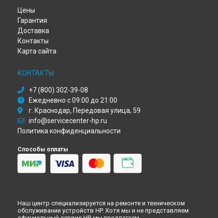
Ремонт ноутбука Omen 17-cb0015ur HP в
Красноярске
Цены
Ремонт ноутбука Omen 17-cb0015ur HP в
Перми
Гарантия
Ремонт ноутбука Omen 17-cb0015ur HP в
Ульяновске
Доставка
Ремонт ноутбука Omen 17-cb0015ur HP в
Кирове
Контакты
Ремонт ноутбука Omen 17-cb0015ur HP в
Москве
Карта сайта
Ремонт ноутбука Omen 17-cb0015ur HP в
Санкт-Петербурге
КОНТАКТЫ
+7 (800) 302-39-08
Ежедневно с 09:00 до 21:00
г. Краснодар, Передовая улица, 59
info@servicecenter-hp.ru
Политика конфиденциальности
Способы оплаты
Наш центр специализируется на ремонте и техническом
обслуживании устройств HP. Хотя мы и не представляем
официальный сервис HP, мы предлагаем