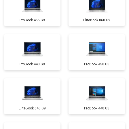
Замена микрофона
от 2600 ₽
Заказать
ProBook 455 G9
EliteBook 860 G9
Замена оперативной памяти
от 1100 ₽
Заказать
Прошивка BIOS
от 1500 ₽
Заказать
Замена северного моста
от 3500 ₽
Заказать
Ремонт петель
от 3990 ₽
Заказать
ProBook 440 G9
ProBook 450 G8
EliteBook 640 G9
ProBook 440 G8