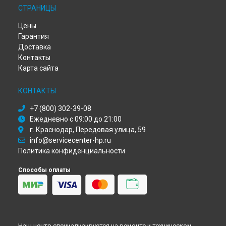
СТРАНИЦЫ
Ремонт ноутбука EliteBook 850 G8 HP в
Красноярске
Ремонт ноутбука EliteBook 850 G8 HP в
Перми
Цены
Ремонт ноутбука EliteBook 850 G8 HP в
Ульяновске
Гарантия
Ремонт ноутбука EliteBook 850 G8 HP в
Кирове
Доставка
Ремонт ноутбука EliteBook 850 G8 HP в
Москве
Контакты
Ремонт ноутбука EliteBook 850 G8 HP в
Санкт-Петербурге
Карта сайта
КОНТАКТЫ
+7 (800) 302-39-08
Ежедневно с 09:00 до 21:00
г. Краснодар, Передовая улица, 59
info@servicecenter-hp.ru
Политика конфиденциальности
Способы оплаты
Наш центр специализируется на ремонте и техническом