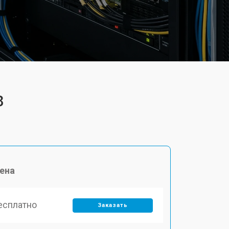
8
ена
есплатно
Заказать