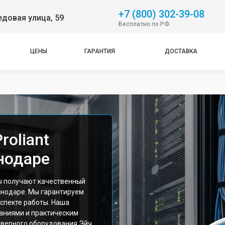
+7 (800) 302-39-08
довая улица, 59
Бесплатно по РФ
ЦЕНЫ
ГАРАНТИЯ
ДОСТАВКА
roliant
нодаре
ы получают качественный
аснодаре. Мы гарантируем
спекте работы. Наша
аниями и практическим
рверного оборудования Эйч