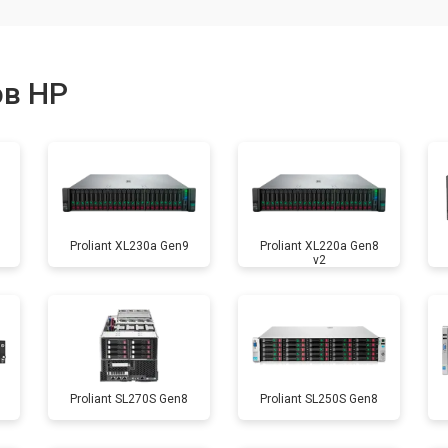
ов HP
Proliant XL230a Gen9
Proliant XL220a Gen8
v2
8
Proliant SL270S Gen8
Proliant SL250S Gen8