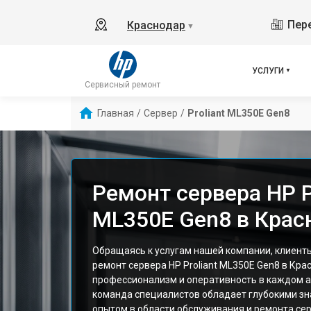
Пере
Краснодар
▼
УСЛУГИ
Сервисный ремонт
Главная
/
Сервер
/
Proliant ML350E Gen8
Ремонт сервера HP P
ML350E Gen8 в Крас
Обращаясь к услугам нашей компании, клиент
ремонт сервера HP Proliant ML350E Gen8 в Кр
профессионализм и оперативность в каждом а
команда специалистов обладает глубокими зн
опытом в области обслуживания и ремонта се