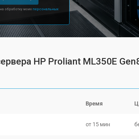
 на обработку моих
персональных
ервера HP Proliant ML350E Gen
Время
Ц
от 15 мин
б