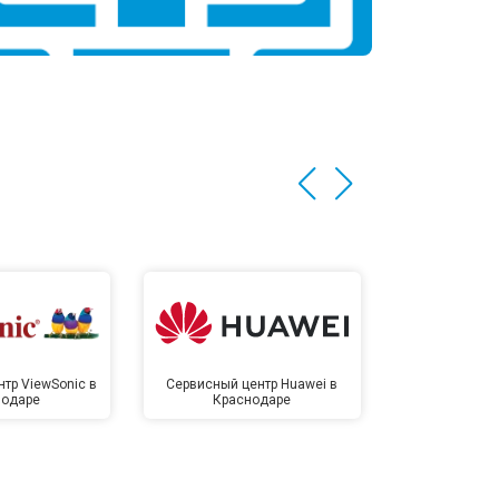
тр ViewSonic в
Сервисный центр Huawei в
Сервисный 
нодаре
Краснодаре
Крас