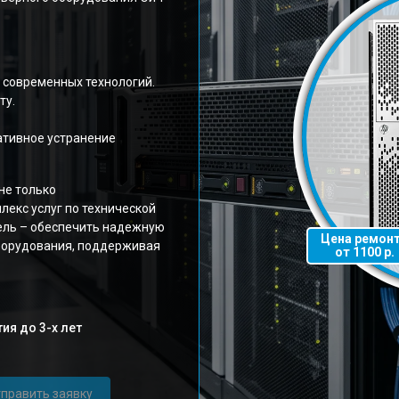
 современных технологий.
ту.
ативное устранение
не только
лекс услуг по технической
ель – обеспечить надежную
Цена ремон
борудования, поддерживая
от 1100 р.
ия до 3-х лет
править заявку