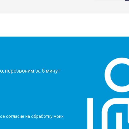
от 80 мин
о
от 60 мин
о
?
от 50 мин
о
, перезвоним за 5 минут
от 50 мин
о
от 100 мин
о
ое согласие на обработку моих
от 70 мин
о