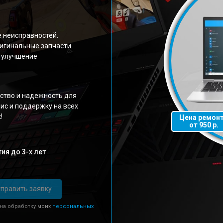
е неисправностей.
игинальные запчасти.
 улучшение
ство и надежность для
ис и поддержку на всех
!
Цена ремон
от 950 р.
ия до 3-х лет
править заявку
 на обработку моих
персональных