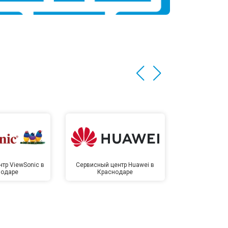
тр ViewSonic в
Сервисный центр Huawei в
Сервисный 
нодаре
Краснодаре
Крас