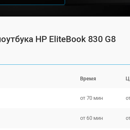
оутбука HP EliteBook 830 G8
Время
Ц
от 70 мин
о
от 60 мин
о