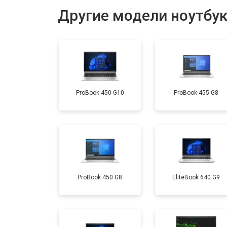
Другие модели ноутбу
Установка драйверов Windows
Ремонт мультиконтроллера
ProBook 450 G10
ProBook 455 G8
Замена жесткого диска HDD/SSD
Замена разъема HDMI
Замена тачпада
ProBook 450 G8
EliteBook 640 G9
Замена клавиатуры