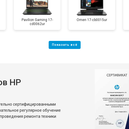
от 40 мин
о
Pavilion Gaming 17-
Omen 17-cb0015ur
cd0062ur
от 80 мин
о
от 50 мин
о
от 70 мин
о
ов HP
от 70 мин
о
ительно сертифицированными
от 70 мин
о
зательное регулярное обучение
проведения ремонта техники
от 50 мин
о