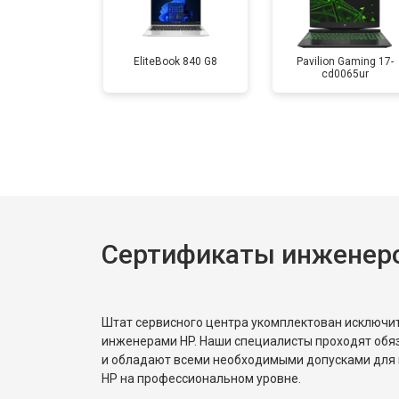
Замена аккумулятора
EliteBook 840 G8
Pavilion Gaming 17-
cd0065ur
Замена материнской платы
Замена матрицы
Замена Wi-Fi
Сертификаты инженер
Ремонт цепи питания
Штат сервисного центра укомплектован исключ
Замена USB порта
инженерами HP. Наши специалисты проходят обя
и обладают всеми необходимыми допусками для 
HP на профессиональном уровне.
Замена звуковой карты