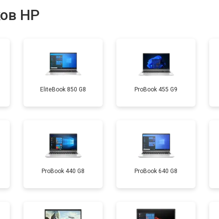
ков HP
от 40 мин
о
от 80 мин
о
EliteBook 850 G8
ProBook 455 G9
от 60 мин
о
от 110 мин
о
от 50 мин
о
ProBook 440 G8
ProBook 640 G8
от 90 мин
о