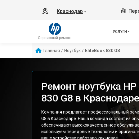
Пере
Краснодар
▼
УСЛУГИ
Сервисный ремонт
Главная
/
Ноутбук
/
EliteBook 830 G8
Ремонт ноутбука HP 
830 G8 в Краснодар
Компания предлагает профессиональный ремон
G8 в Краснодаре. Наша команда состоит из оп
обеспечивают высококачественное обслужива
используем передовые технологии и оригиналь
ваше устройство работало как новое.