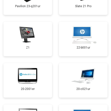
Pavilion 23-q201ur
Slate 21 Pro
Z1
22-b001ur
20-2001er
20-c021ur