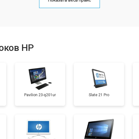
Показать весь прайс
от 60 мин
о
от 60 мин
о
оков HP
Pavilion 23-q201ur
Slate 21 Pro