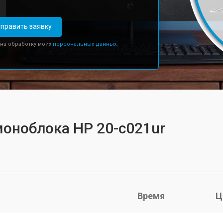
править заявку
 на обработку моих
персональных данных.
моноблока HP 20-c021ur
Время
Ц