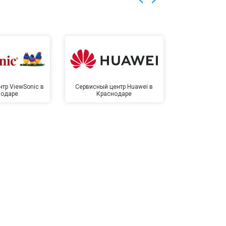
тр ViewSonic в
Сервисный центр Huawei в
Сервисный 
нодаре
Краснодаре
Крас