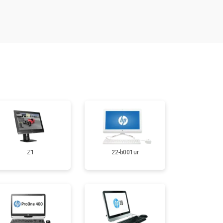
т 2700 ₽
Заказать
т 1500 ₽
Заказать
Z1
22-b001ur