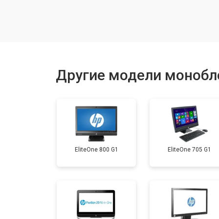
Замена матрицы
Замена жесткого диска HDD/SSD
Другие модели монобл
EliteOne 800 G1
EliteOne 705 G1