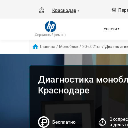
Пере
Краснодар
▼
УСЛУГИ
Сервисный ремонт
Главная
/
Моноблок
/
20-c021ur
/
Диагности
Диагностика монобл
Краснодаре
Экспрес
Бесплатно
в день 