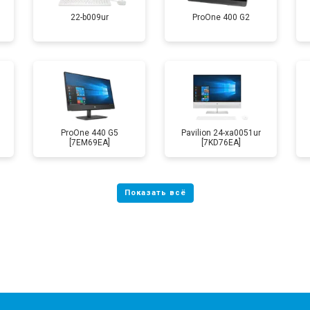
22-b009ur
ProOne 400 G2
ProOne 440 G5
Pavilion 24-xa0051ur
[7EM69EA]
[7KD76EA]