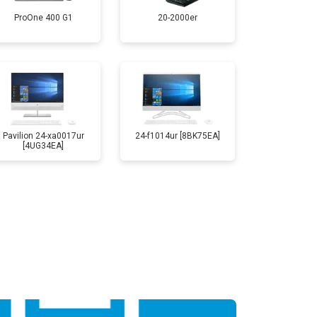
ProOne 400 G1
20-2000er
Pavilion 24-xa0017ur
24-f1014ur [8BK75EA]
[4UG34EA]