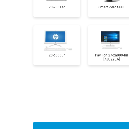
20-2001er
Smart Zero t410
20-c000ur
Pavilion 27-xa0094ur
[7JU29EA]