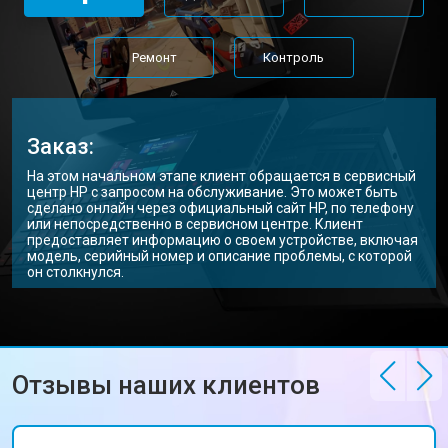
Ремонт цепи питания
от 3500 ₽
Заказать
Замена USB порта
от 2200 ₽
Заказать
Ремонт
Контроль
Замена звуковой карты
от 1700 ₽
Заказать
Замена кулера ноутбука HP
от 2600 ₽
Заказать
Заказ:
Замена микрофона
от 2600 ₽
Заказать
На этом начальном этапе клиент обращается в сервисный
центр HP с запросом на обслуживание. Это может быть
Замена оперативной памяти
от 1100 ₽
Заказать
сделано онлайн через официальный сайт HP, по телефону
или непосредственно в сервисном центре. Клиент
предоставляет информацию о своем устройстве, включая
Прошивка BIOS ноутбука HP
от 1500 ₽
Заказать
модель, серийный номер и описание проблемы, с которой
он столкнулся.
Замена северного моста
от 3500 ₽
Заказать
Ремонт петель ноутбука HP
от 3990 ₽
Заказать
Отзывы наших клиентов