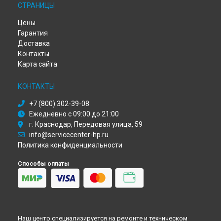
СТРАНИЦЫ
Замена матрицы ноутбука HP в
Красноярске
Замена матрицы ноутбука HP в
Перми
Цены
Замена матрицы ноутбука HP в
Ульяновске
Гарантия
Замена матрицы ноутбука HP в
Кирове
Доставка
Замена матрицы ноутбука HP в
Москве
Контакты
Замена матрицы ноутбука HP в
Санкт-Петербурге
Карта сайта
КОНТАКТЫ
+7 (800) 302-39-08
Ежедневно с 09:00 до 21:00
г. Краснодар, Передовая улица, 59
info@servicecenter-hp.ru
Политика конфиденциальности
Способы оплаты
Наш центр специализируется на ремонте и техническом