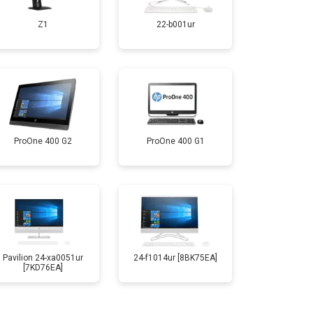
Z1
22-b001ur
ProOne 400 G2
ProOne 400 G1
Pavilion 24-xa0051ur
24-f1014ur [8BK75EA]
[7KD76EA]