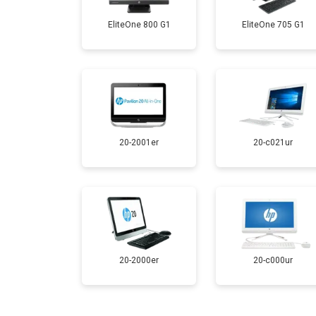
EliteOne 800 G1
EliteOne 705 G1
20-2001er
20-c021ur
20-2000er
20-c000ur