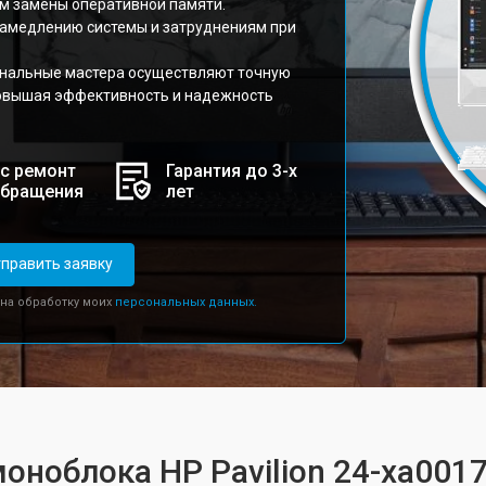
ем замены оперативной памяти.
замедлению системы и затруднениям при
нальные мастера осуществляют точную
повышая эффективность и надежность
с ремонт
Гарантия до 3-х
обращения
лет
править заявку
 на обработку моих
персональных данных.
оноблока HP Pavilion 24-xa001