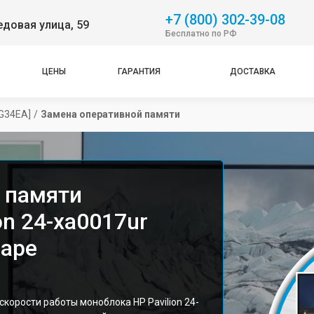
+7 (800) 302-39-08
довая улица, 59
Бесплатно по РФ
ЦЕНЫ
ГАРАНТИЯ
ДОСТАВКА
UG34EA]
/
Замена оперативной памяти
 памяти
on 24-xa0017ur
даре
корости работы моноблока HP Pavilion 24-