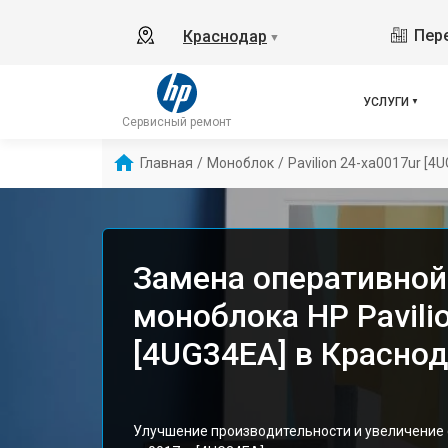
Пере
Краснодар
▼
УСЛУГИ
Сервисный ремонт
Главная
/
Моноблок
/
Pavilion 24-xa0017ur [4
Замена оперативной
моноблока HP Pavili
[4UG34EA] в Красно
Улучшение производительности и увеличение с