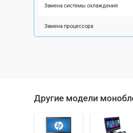
Замена системы охлаждения
Замена процессора
Замена Ethernet порта
Замена матрицы
Замена жесткого диска HDD/SSD
Другие модели монобл