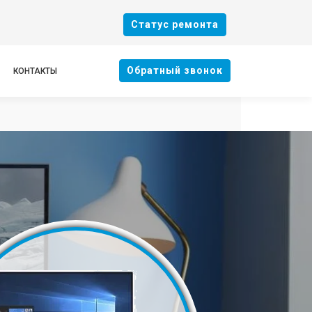
Cтатус ремонта
Oбратный звонок
КОНТАКТЫ