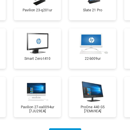
Pavilion 23-q201ur
Slate 21 Pro
Smart Zero t410
22-b009ur
Pavilion 27-xa0094ur
ProOne 440 G5
[7JU29EA]
[7EM69EA]