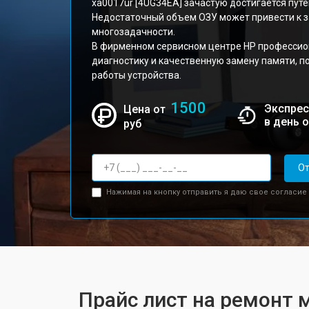
xa0017ur [4UG34EA] зачастую достигается пут
Недостаточный объем ОЗУ может привести к 
многозадачности.
В фирменном сервисном центре HP профессио
диагностику и качественную замену памяти, 
работы устройства.
1500
Экспрес
Цена от
в день 
руб
От
Нажимая на кнопку отправить я даю свое согласие
Прайс лист на ремонт м