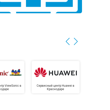
тр ViewSonic в
Сервисный центр Huawei в
Сервисный 
нодаре
Краснодаре
Крас